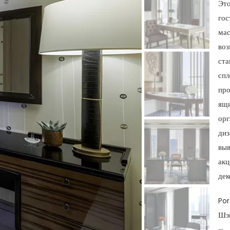
Это
гос
мас
воз
ста
спл
про
ящи
орг
диз
выв
акц
дек
Por
Шэн