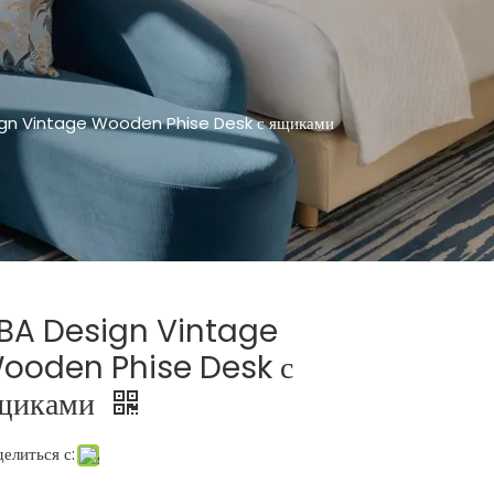
gn Vintage Wooden Phise Desk с ящиками
BA Design Vintage
ooden Phise Desk с
щиками
елиться с: