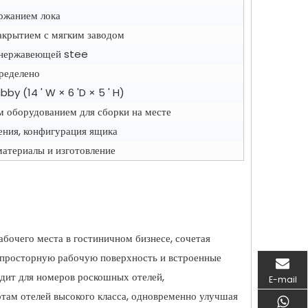
ержанием лока
акрытием с мягким заводом
з нержавеющей stee
ределено
bby (14 ' W × 6 'D × 5 ' H)
м оборудованием для сборки на месте
чения, конфигурация ящика
материалы и изготовление
абочего места в гостиничном бизнесе, сочетая
т просторную рабочую поверхность и встроенные
одит для номеров роскошных отелей,
E-mail
ртам отелей высокого класса, одновременно улучшая