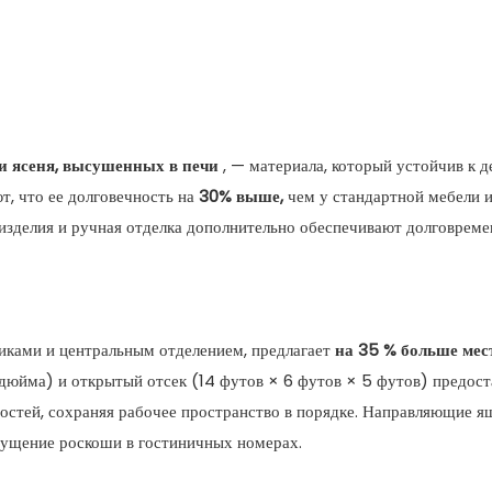
 и ясеня, высушенных в печи
, — материала, который устойчив к
т, что ее долговечность на
30% выше,
чем у стандартной мебели и
зделия и ручная отделка дополнительно обеспечивают долговрем
ками и центральным отделением, предлагает
на 35 % больше мес
дюйма) и открытый отсек (14 футов × 6 футов × 5 футов) предост
ностей, сохраняя рабочее пространство в порядке. Направляющие
щущение роскоши в гостиничных номерах.