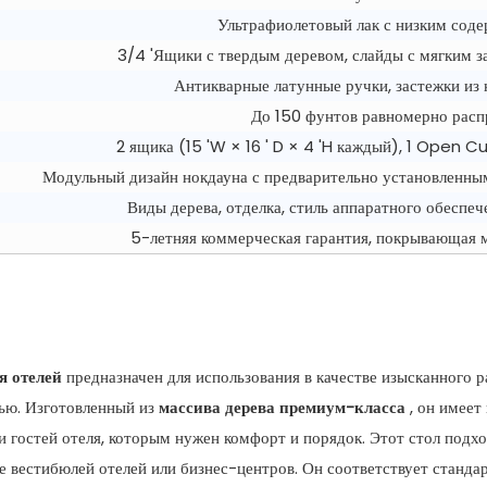
Ультрафиолетовый лак с низким сод
3/4 'Ящики с твердым деревом, слайды с мягким з
Антикварные латунные ручки, застежки и
До 150 фунтов равномерно расп
2 ящика (15 'W × 16 ' D × 4 'H каждый), 1 Open Cu
Модульный дизайн нокдауна с предварительно установленны
Виды дерева, отделка, стиль аппаратного обеспе
5-летняя коммерческая гарантия, покрывающая 
я отелей
предназначен для использования в качестве изысканного р
тью. Изготовленный из
массива дерева премиум-класса
, он имее
и гостей отеля, которым нужен комфорт и порядок. Этот стол подх
е вестибюлей отелей или бизнес-центров. Он соответствует станда