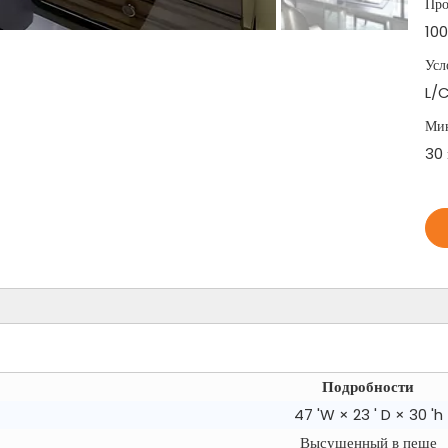
Про
100
Усл
L/C
Мин
30
Подробности
47 'W × 23 ' D × 30 'h
Высушенный в пеше