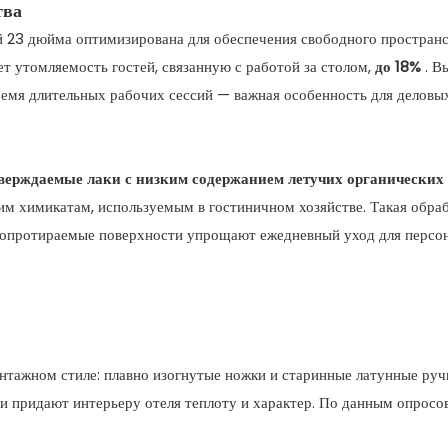
тва
23 дюйма оптимизирована для обеспечения свободного пространств
т утомляемость гостей, связанную с работой за столом,
до 18%
. В
ремя длительных рабочих сессий — важная особенность для деловы
ерждаемые лаки с низким содержанием летучих органических
им химикатам, используемым в гостиничном хозяйстве. Такая обра
опротираемые поверхности упрощают ежедневный уход для персон
интажном стиле: плавно изогнутые ножки и старинные латунные ру
и придают интерьеру отеля теплоту и характер. По данным опросов