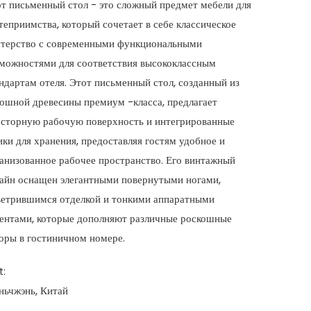
т письменный стол - это сложный предмет мебели для
теприимства, который сочетает в себе классическое
терство с современными функциональными
можностями для соответствия высококлассным
ндартам отеля. Этот письменный стол, созданный из
ошной древесины премиум -класса, предлагает
сторную рабочую поверхность и интегрированные
ки для хранения, предоставляя гостям удобное и
анизованное рабочее пространство. Его винтажный
айн оснащен элегантными повернутыми ногами,
етрившимся отделкой и тонкими аппаратными
ентами, которые дополняют различные роскошные
оры в гостиничном номере.
t:
ьчжэнь, Китай