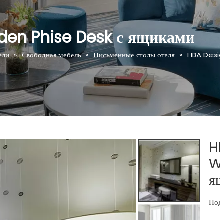
en Phise Desk с ящиками
ели
»
Свободная мебель
»
Письменные столы отеля
»
HBA Desi
H
W
я
Под