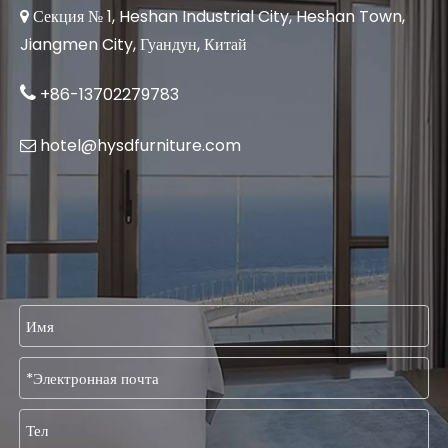
Секция № 1, Heshan Industrial City, Heshan Town,

Jiangmen City, Гуандун, Китай

+86-13702279783
hotel@hysdfurniture.com
