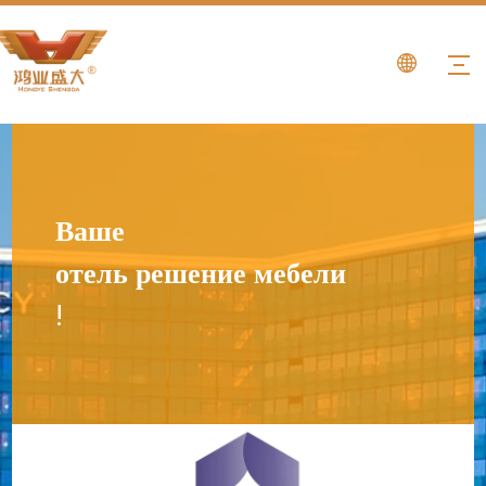
Ваше
отель решение мебели
!