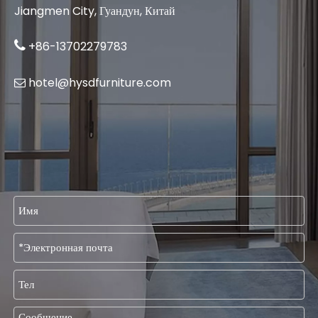
Jiangmen City, Гуандун, Китай

+86-13702279783
hotel@hysdfurniture.com
