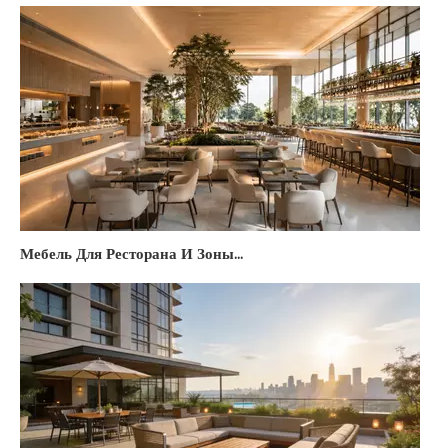
Мебель Для Ресторана И Зоны Питания Отеля: Полный Гид По Выбору, Бюджету И Трендам 2026