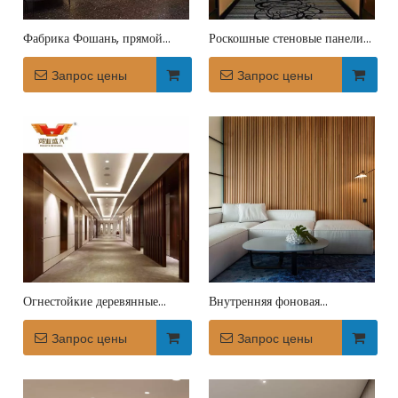
Фабрика Фошань, прямой
Роскошные стеновые панели
фон, внутренняя отделка,
из массива дерева для
деревянные стеновые панели
Запрос цены
интерьеров отелей
Запрос цены
отеля
Огнестойкие деревянные
Внутренняя фоновая
стеновые панели отеля для
украшение отеля настенные
внутренней отделки
Запрос цены
панели
Запрос цены