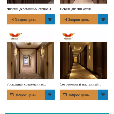
Дизайн деревянных стеновых
Новый дизайн отель
панелей Wilson Associates
роскошные деревянные
для гостиничного бизнеса
Запрос цены
внутренние настенные панели
Запрос цены
Роскошная современная
Современный настенный
деревянная настенная панель
художественный декор в
для отеля
Запрос цены
вестибюле отеля
Запрос цены