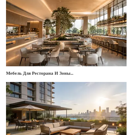
Мебель Для Ресторана И Зоны Питания Отеля: Полный Гид По Выбору, Бюджету И Трендам 2026