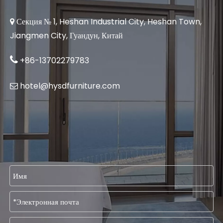
Секция № 1, Heshan Industrial City, Heshan Town,

Jiangmen City, Гуандун, Китай

+86-13702279783
hotel@hysdfurniture.com
