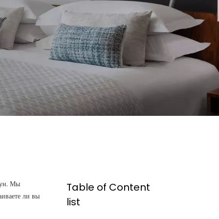
ун. Мы
Table of Content
аиваете ли вы
list