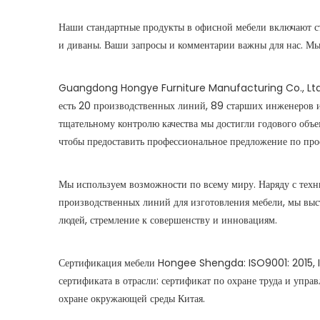
Наши стандартные продукты в офисной мебели включают стол
и диваны. Ваши запросы и комментарии важны для нас. Мы 
Guangdong Hongye Furniture Manufacturing Co., Ltd ох
есть 20 производственных линий, 89 старших инженеров 
тщательному контролю качества мы достигли годового объ
чтобы предоставить профессиональное предложение по прое
Мы используем возможности по всему миру. Наряду с тех
производственных линий для изготовления мебели, мы выс
людей, стремление к совершенству и инновациям.
Сертификация мебели Hongee Shengda: ISO9001: 2015, I
сертификата в отрасли: сертификат по охране труда и упра
охране окружающей среды Китая.