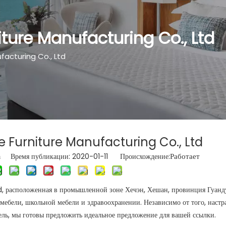
ure Manufacturing Co., Ltd
acturing Co., Ltd
urniture Manufacturing Co., Ltd
Работает
а Время публикации: 2020-01-11 Происхождение:
расположенная в промышленной зоне Хечэн, Хешан, провинция Гуанд
мебели, школьной мебели и здравоохранении. Независимо от того, настр
ель, мы готовы предложить идеальное предложение для вашей ссылки.