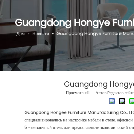
Guangdong Hongye Furnit
Дом
»
Новости
»
Guangdong Hongye Furniture Manuf
Guangdong Hongye F
Просмотры:
11
Автор:Pедактор сайт
Guangdong Hongee Furniture Manufacturing Co., Ltd, 
специализировались на настройке мебели в отеле, офисной 
5 -звездочный отель или предоставляете экономический от