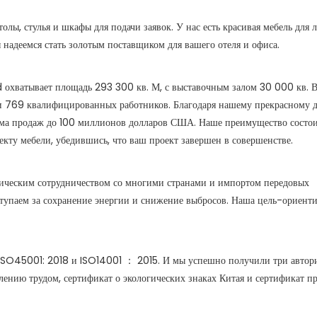
ы, стулья и шкафы для подачи заявок. У нас есть красивая мебель для 
надеемся стать золотым поставщиком для вашего отеля и офиса.
ватывает площадь 293 300 кв. М, с выставочным залом 30 000 кв. В
и 769 квалифицированных работников. Благодаря нашему прекрасному 
ема продаж до 100 миллионов долларов США. Наше преимущество состои
кту мебели, убедившись, что ваш проект завершен в совершенстве.
ническим сотрудничеством со многими странами и импортом передовых
тупаем за сохранение энергии и снижение выбросов. Наша цель-ориенти
SO45001: 2018 и ISO14001 ： 2015. И мы успешно получили три автор
влению трудом, сертификат о экологических знаках Китая и сертификат п