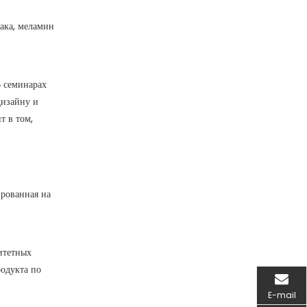
лака, меламин
 семинарах
дизайну и
т в том,
рованная на
итетных
родукта по
E-mail